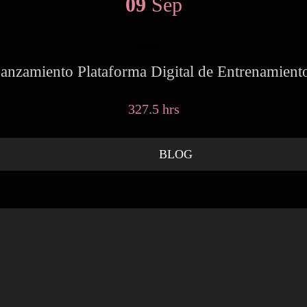
09
Sep
jueves
- -
anzamiento Plataforma Digital de Entrenamient
327.5 hrs
BLOG
NO CUENTES CALORIAS
Ventajas de ser emprendedor