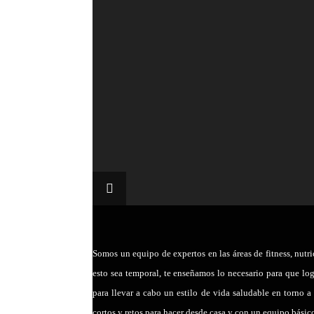
by
Erikagym
|
0
by
Erikagym
|
0
Somos un equipo de expertos en las áreas de fitness, nutr
esto sea temporal, te enseñamos lo necesario para que lo
para llevar a cabo un estilo de vida saludable en torno a
cortos y retos para hacer desde casa y con un equipo básico