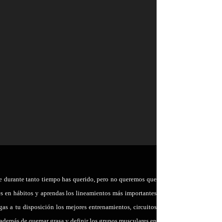
 Pilates?
que durante tanto tiempo has querido, pero no queremos que
es en hábitos y aprendas los lineamientos más importantes
gas a tu disposición los mejores entrenamientos, circuitos
es además de quemar grasa y definir los grupos musculares en