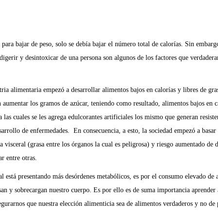
para bajar de peso, solo se debía bajar el número total de calorías. Sin embargo
 digerir y desintoxicar de una persona son algunos de los factores que verdader
stria alimentaria empezó a desarrollar alimentos bajos en calorías y libres de gr
 aumentar los gramos de azúcar, teniendo como resultado, alimentos bajos en ca
 a las cuales se les agrega edulcorantes artificiales los mismo que generan resis
desarrollo de enfermedades. En consecuencia, a esto, la sociedad empezó a basar
a visceral (grasa entre los órganos la cual es peligrosa) y riesgo aumentado d
r entre otras.
al está presentando más desórdenes metabólicos, es por el consumo elevado de al
esan y sobrecargan nuestro cuerpo. Es por ello es de suma importancia aprender a
segurarnos que nuestra elección alimenticia sea de alimentos verdaderos y no de