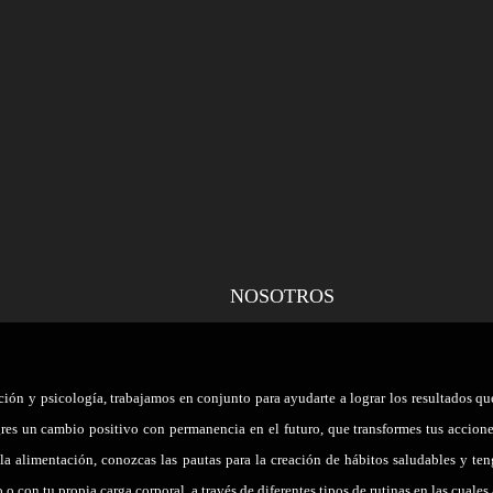
¿Qué significa para el cuerpo la práctica constante de
LA MONTAÑA
NOSOTROS
ición y psicología, trabajamos en conjunto para ayudarte a lograr los resultados 
gres un cambio positivo con permanencia en el futuro, que transformes tus accion
 la alimentación, conozcas las pautas para la creación de hábitos saludables y ten
 o con tu propia carga corporal, a través de diferentes tipos de rutinas en las cual