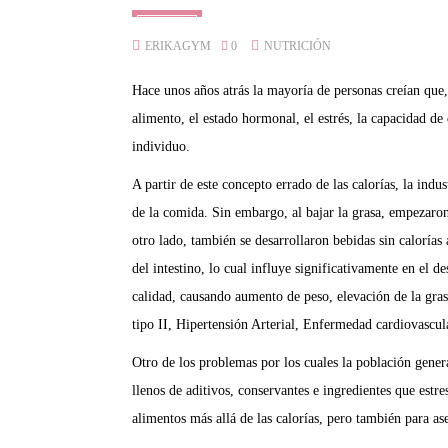
20
ERIKAGYM
0
NUTRICIÓN
DIC
2021
Hace unos años atrás la mayoría de personas creían que, 
alimento, el estado hormonal, el estrés, la capacidad de
individuo.
A partir de este concepto errado de las calorías, la indu
de la comida. Sin embargo, al bajar la grasa, empezaron
otro lado, también se desarrollaron bebidas sin calorías
del intestino, lo cual influye significativamente en el 
calidad, causando aumento de peso, elevación de la gras
tipo II, Hipertensión Arterial, Enfermedad cardiovascula
Otro de los problemas por los cuales la población gener
llenos de aditivos, conservantes e ingredientes que estr
alimentos más allá de las calorías, pero también para a