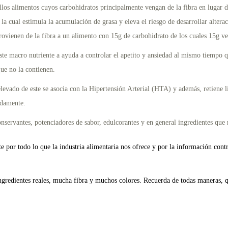
 alimentos cuyos carbohidratos principalmente vengan de la fibra en lugar del
 la cual estimula la acumulación de grasa y eleva el riesgo de desarrollar alte
rovienen de la fibra a un alimento con 15g de carbohidrato de los cuales 15g ve
este macro nutriente a ayuda a controlar el apetito y ansiedad al mismo tiempo 
ue no la contienen.
elevado de este se asocia con la Hipertensión Arterial (HTA) y además, retiene 
uadamente.
conservantes, potenciadores de sabor, edulcorantes y en general ingredientes qu
 por todo lo que la industria alimentaria nos ofrece y por la información cont
redientes reales, mucha fibra y muchos colores. Recuerda de todas maneras, qu