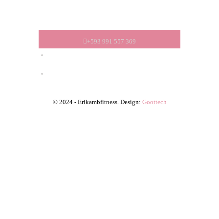
obtendrás; resistencia, fuerza, flexibilidad y mejoras a
nivel cardiovascular.
+593 991 557 369
© 2024 - Erikambfitness. Design:
Goottech