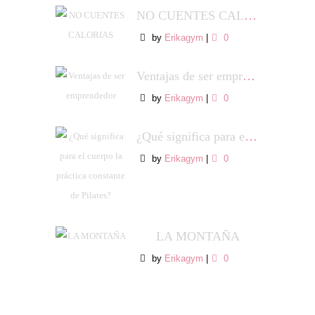
NO CUENTES CALORIAS
by
Erikagym
|
0
Ventajas de ser emprendedor
by
Erikagym
|
0
¿Qué significa para el cuerpo la práctica constante de Pilates?
by
Erikagym
|
0
LA MONTAÑA
by
Erikagym
|
0
NOSOTROS