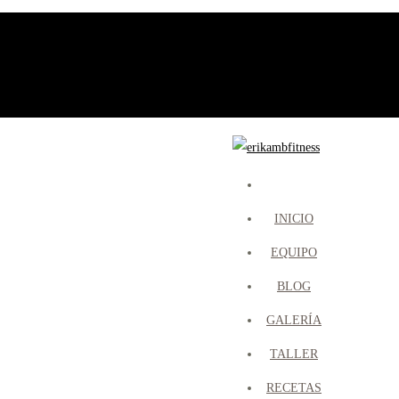
Member Login
Register
0 items -
$
0.00
INICIO
EQUIPO
BLOG
GALERÍA
TALLER
RECETAS