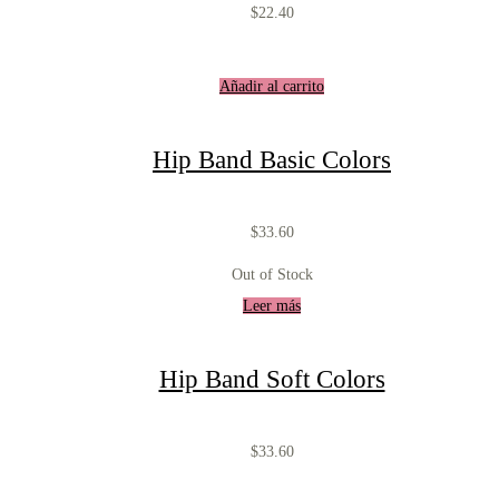
$
22.40
Añadir al carrito
Hip Band Basic Colors
$
33.60
Out of Stock
Leer más
Hip Band Soft Colors
$
33.60