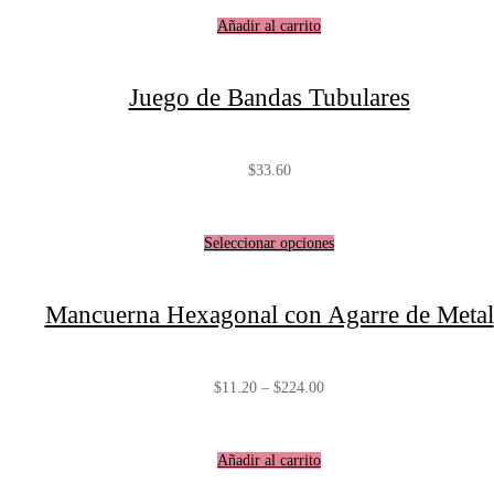
Añadir al carrito
Juego de Bandas Tubulares
$
33.60
Seleccionar opciones
Mancuerna Hexagonal con Agarre de Metal
$
11.20
–
$
224.00
Añadir al carrito