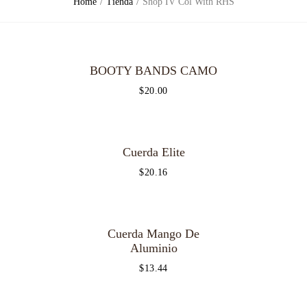
Home
Tienda
Shop IV Col With RHS
BOOTY BANDS CAMO
$
20.00
Cuerda Elite
$
20.16
Cuerda Mango De
OUT OF
STOCK
Aluminio
$
13.44