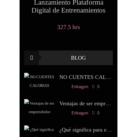
Lanzamiento Plataforma
Digital de Entrenamientos
327.5 hrs
BLOG
NO CUENTES CALORIAS
by
Erikagym
|
0
Ventajas de ser emprendedor
by
Erikagym
|
0
¿Qué significa para el cuerpo la práctica constante de Pilates?