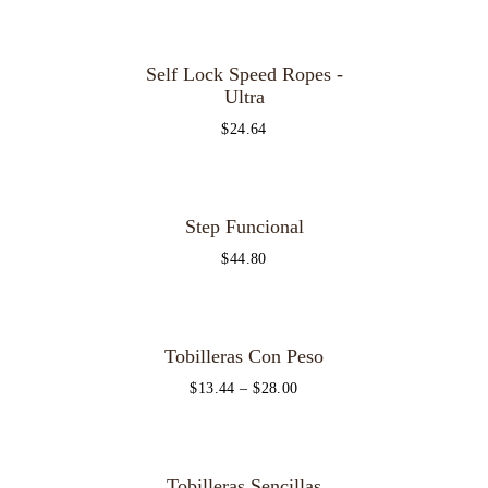
Self Lock Speed Ropes -
Ultra
$
24.64
Step Funcional
OUT OF
STOCK
$
44.80
Tobilleras Con Peso
$
13.44
–
$
28.00
Tobilleras Sencillas