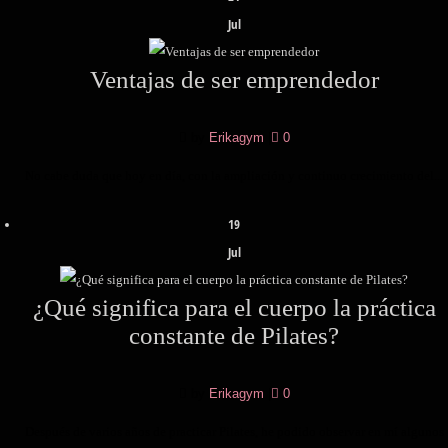
Jul
Ventajas de ser emprendedor
by
Erikagym
|
0
No cabe duda que hoy en día, con la ampliación y continuo crecimiento del...
19
Jul
¿Qué significa para el cuerpo la práctica
constante de Pilates?
by
Erikagym
|
0
Después de varios años de practicar Pilates, he podido observar en mí algunos