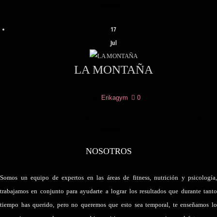
cambios,...
17
Jul
LA MONTAÑA
by
Erikagym
|
0
La montaña, así como un espacio increíble y maravilloso, lleno de energía y
libertad,...
NOSOTROS
Somos un equipo de expertos en las áreas de fitness, nutrición y psicología,
trabajamos en conjunto para ayudarte a lograr los resultados que durante tanto
tiempo has querido, pero no queremos que esto sea temporal, te enseñamos lo