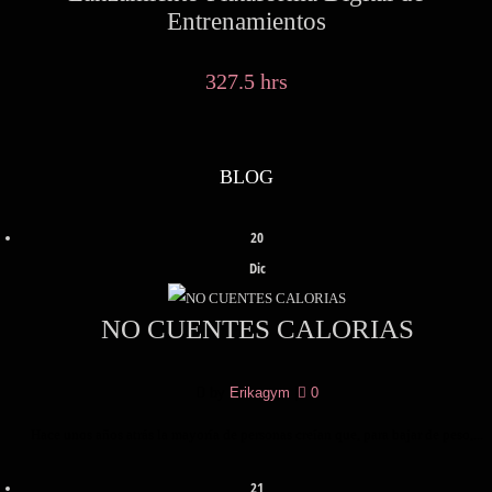
Entrenamientos
327.5 hrs
BLOG
20
Dic
NO CUENTES CALORIAS
by
Erikagym
|
0
Hace unos años atrás la mayoría de personas creían que, para bajar de peso,...
21