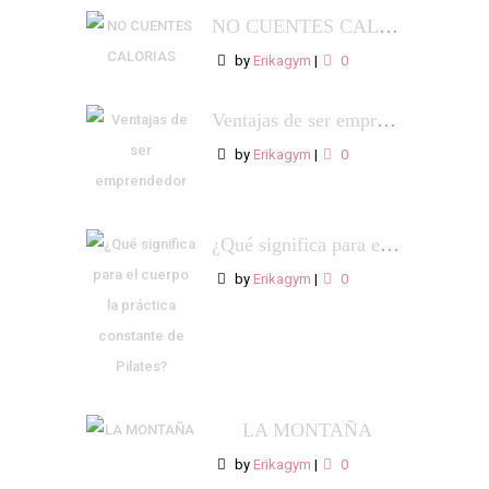
NO CUENTES CALORIAS
by
Erikagym
|
0
Ventajas de ser emprendedor
by
Erikagym
|
0
¿Qué significa para el cuerpo la práctica constante de Pilates?
by
Erikagym
|
0
LA MONTAÑA
by
Erikagym
|
0