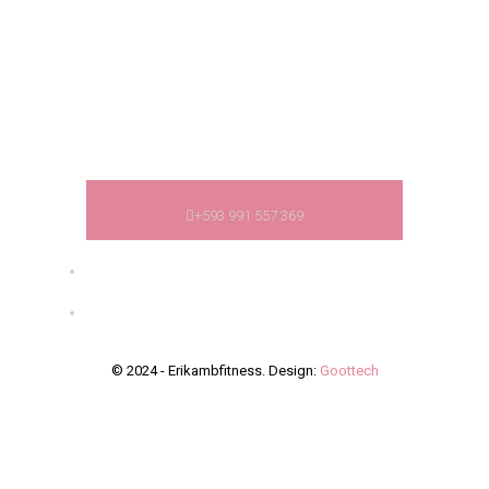
equipo básico o con tu propia carga corporal, a
través de diferentes tipos de rutinas en las cuales
además de quemar grasa y definir los grupos
musculares en armonía de todo tu cuerpo,
obtendrás; resistencia, fuerza, flexibilidad y
mejoras a nivel cardiovascular.
+593 991 557 369
© 2024 - Erikambfitness. Design:
Goottech