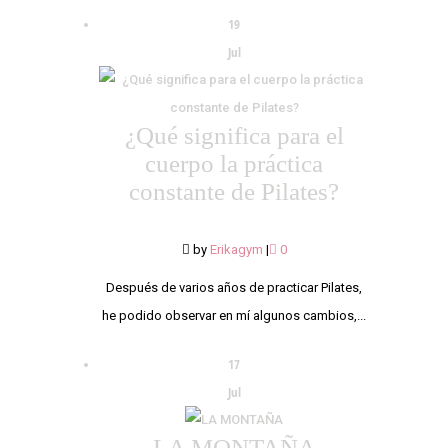
19
Jul
¿Qué significa para el
cuerpo la práctica
constante de Pilates?
by
Erikagym
|
0
Después de varios años de practicar Pilates,
he podido observar en mí algunos cambios,...
17
Jul
LA MONTAÑA