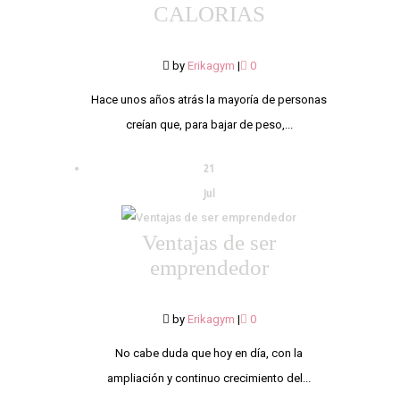
CALORIAS
by
Erikagym
|
0
Hace unos años atrás la mayoría de personas
creían que, para bajar de peso,...
21
Jul
Ventajas de ser
emprendedor
by
Erikagym
|
0
No cabe duda que hoy en día, con la
ampliación y continuo crecimiento del...