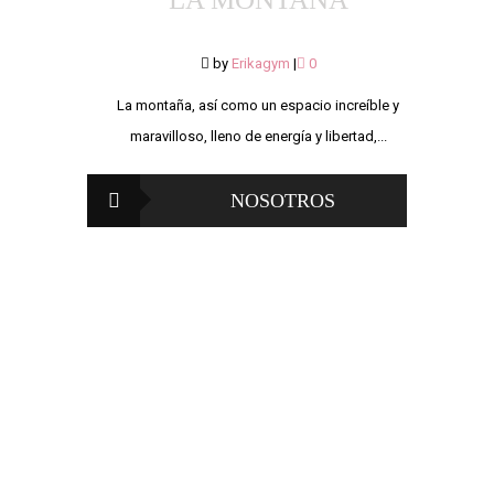
by
Erikagym
|
0
La montaña, así como un espacio increíble y
maravilloso, lleno de energía y libertad,...
NOSOTROS
Somos un equipo de expertos en las áreas de
fitness, nutrición y psicología, trabajamos en
conjunto para ayudarte a lograr los resultados
que durante tanto tiempo has querido, pero no
queremos que esto sea temporal, te enseñamos
lo necesario para que logres un cambio positivo
con permanencia en el futuro, que transformes
tus acciones en hábitos y aprendas los