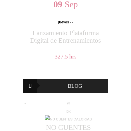
09
Sep
jueves
- -
Lanzamiento Plataforma
Digital de Entrenamientos
327.5 hrs
BLOG
20
Dic
NO CUENTES