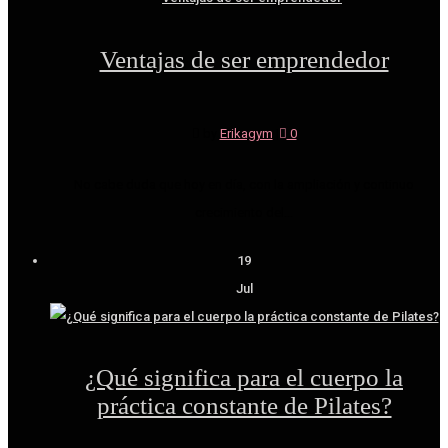
Ventajas de ser emprendedor
by
Erikagym
|
0
No cabe duda que hoy en día, con la ampliación y continuo
crecimiento del...
19
Jul
¿Qué significa para el cuerpo la
práctica constante de Pilates?