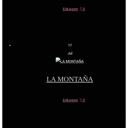
by
Erikagym
|
0
Después de varios años de practicar Pilates, he podido observar en
mí algunos cambios,...
17
Jul
LA MONTAÑA
by
Erikagym
|
0
La montaña, así como un espacio increíble y maravilloso, lleno de
energía y libertad,...