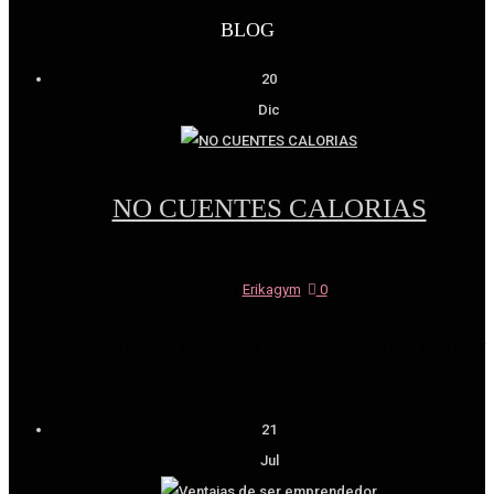
BLOG
20
Dic
NO CUENTES CALORIAS
by
Erikagym
|
0
Hace unos años atrás la mayoría de personas creían que, para bajar
de peso,...
21
Jul