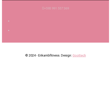
+593 991 557 369
© 2024 - Erikambfitness. Design:
Goottech