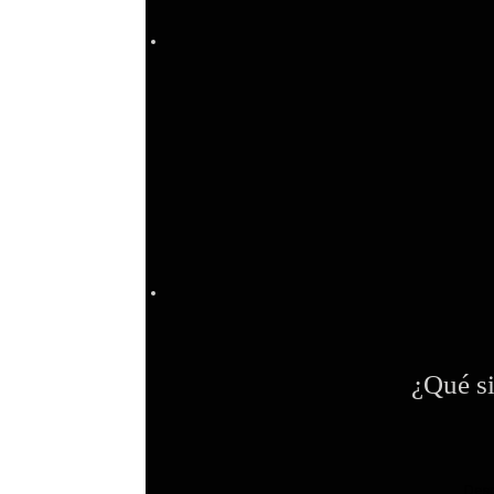
¿Qué si
Desp