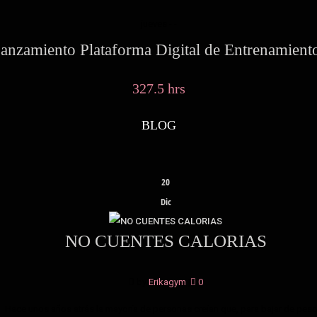
jueves
- -
anzamiento Plataforma Digital de Entrenamient
327.5 hrs
BLOG
20
Dic
NO CUENTES CALORIAS
by
Erikagym
|
0
Hace unos años atrás la mayoría de personas creían que, para bajar de peso,