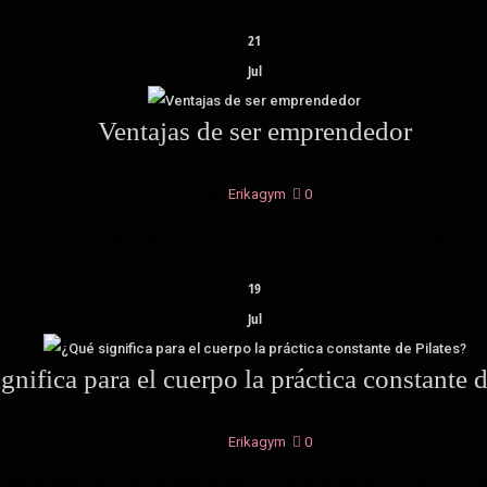
21
Jul
Ventajas de ser emprendedor
by
Erikagym
|
0
No cabe duda que hoy en día, con la ampliación y continuo crecimiento del.
19
Jul
gnifica para el cuerpo la práctica constante d
by
Erikagym
|
0
ués de varios años de practicar Pilates, he podido observar en mí algunos ca