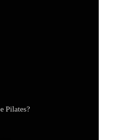
..
e Pilates?
mbios,...