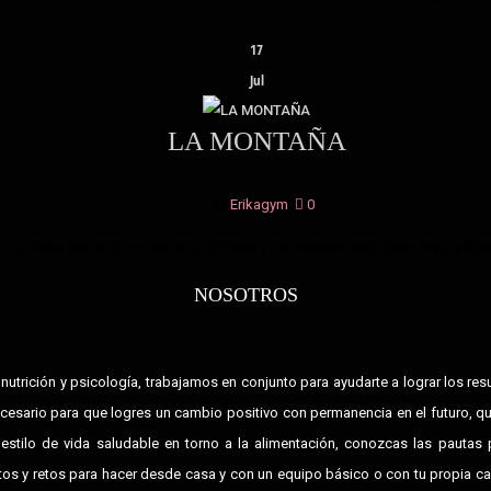
17
Jul
LA MONTAÑA
by
Erikagym
|
0
 montaña, así como un espacio increíble y maravilloso, lleno de energía y libert
NOSOTROS
nutrición y psicología, trabajamos en conjunto para ayudarte a lograr los re
esario para que logres un cambio positivo con permanencia en el futuro, qu
estilo de vida saludable en torno a la alimentación, conozcas las pautas 
tos y retos para hacer desde casa y con un equipo básico o con tu propia carg