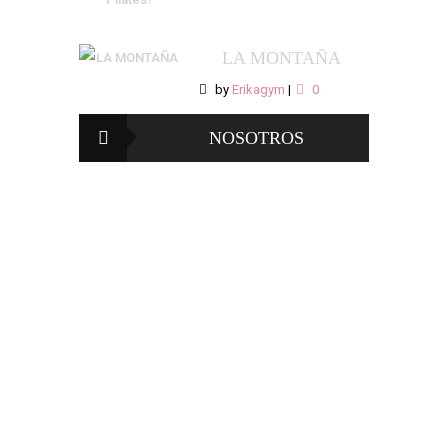
LA MONTAÑA
by
Erikagym
|
0
NOSOTROS
Somos un equipo de expertos en las áreas de
fitness, nutrición y psicología, trabajamos en
conjunto para ayudarte a lograr los resultados
que durante tanto tiempo has querido, pero no
queremos que esto sea temporal, te enseñamos
lo necesario para que logres un cambio positivo
con permanencia en el futuro, que transformes
tus acciones en hábitos y aprendas los
lineamientos más importantes para llevar a cabo