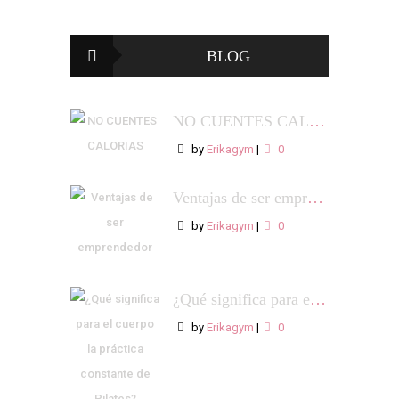
BLOG
NO CUENTES CALORIAS
by
Erikagym
|
0
Ventajas de ser emprendedor
by
Erikagym
|
0
¿Qué significa para el cuerpo la práctica constante de Pilates?
by
Erikagym
|
0