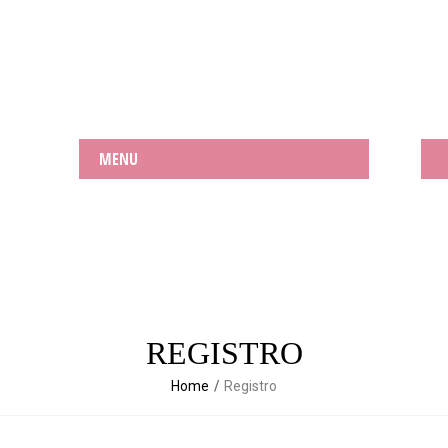
MENU
REGISTRO
Home
Registro