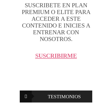
SUSCRIBETE EN PLAN
PREMIUM O ELITE PARA
ACCEDER A ESTE
CONTENIDO E INICIES A
ENTRENAR CON
NOSOTROS.
SUSCRIBIRME
TESTIMONIOS