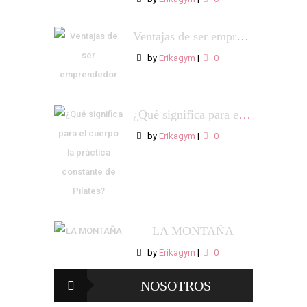
Ventajas de ser emprendedor
by
Erikagym
|
0
¿Qué significa para el cuerpo la práctica constante de Pilates?
by
Erikagym
|
0
LA MONTAÑA
by
Erikagym
|
0
NOSOTROS